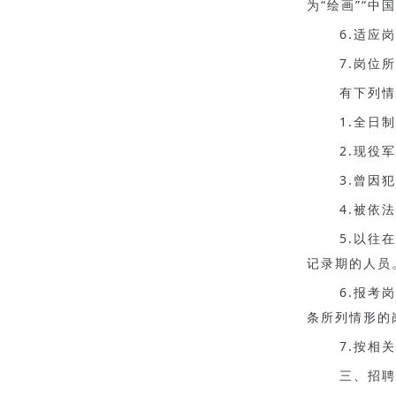
为“绘画”“中
6.适应
7.岗位
有下列情
1.全日
2.现役
3.曾因
4.被依
5.以往
记录期的人员
6.报考
条所列情形的
7.按相
三、招聘