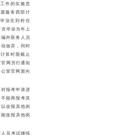
革工作的实施意
志愿服务西部计
校毕业生到村任
（含毕业当年上
线编外医务人员
自动放弃，同时
分计算时限截止
室官网另行通知
办公室官网面向
期间对报考申请进
，不能再报考其
可以改报其他岗
不能改报其他岗
作人员考试继续