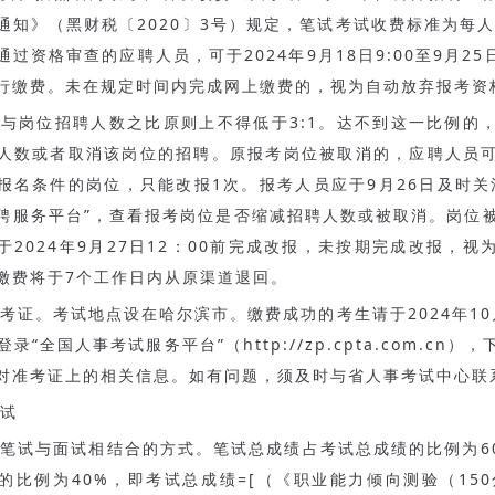
通知》（黑财税〔2020〕3号）规定，笔试考试收费标准为每人
过资格审查的应聘人员，可于2024年9月18日9:00至9月25日
行缴费。未在规定时间内完成网上缴费的，视为自动放弃报考资
与岗位招聘人数之比原则上不得低于3:1。达不到这一比例的
人数或者取消该岗位的招聘。原报考岗位被取消的，应聘人员
报名条件的岗位，只能改报1次。报考人员应于9月26日及时关
聘服务平台”，查看报考岗位是否缩减招聘人数或被取消。岗位
于2024年9月27日12：00前完成改报，未按期完成改报，视
缴费将于7个工作日内从原渠道退回。
准考证。考试地点设在哈尔滨市。缴费成功的考生请于2024年10月
0登录“全国人事考试服务平台”（http://zp.cpta.com.cn
对准考证上的相关信息。如有问题，须及时与省人事考试中心联
试
笔试与面试相结合的方式。笔试总成绩占考试总成绩的比例为6
的比例为40%，即考试总成绩=[（《职业能力倾向测验（150分