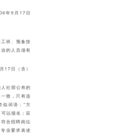
06年9月17日
级工班、预备技
毕业的人员须有
月17日（含）
和人社部公布的
称一致，只有连
（类似词语：“方
况，可以报名；应
一符合招聘岗位
位专业要求表述